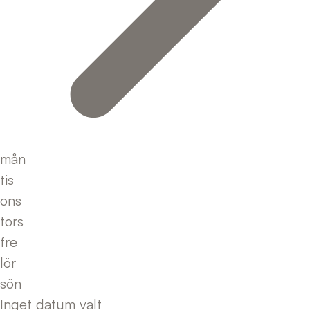
mån
tis
ons
tors
fre
lör
sön
Inget datum valt