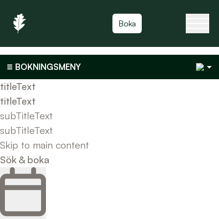
Toggla
Boka
1
BOKNINGSMENY
titleText
titleText
subTitleText
subTitleText
Skip to main content
Sök & boka