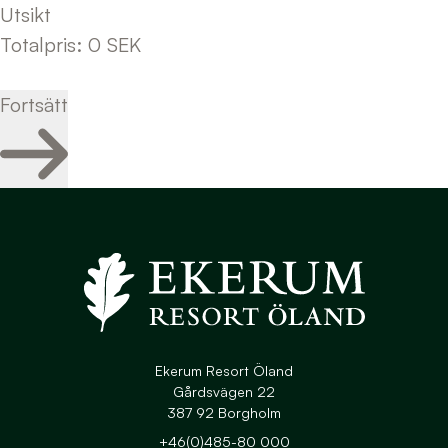
Utsikt
Totalpris
:
0
SEK
Fortsätt
Navigera till startsidan
Ekerum Resort Öland
Gårdsvägen 22
387 92 Borgholm
+46(0)485-80 000