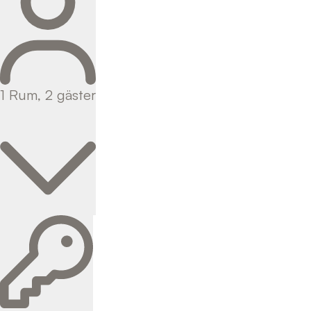
1
Rum
,
2
gäster