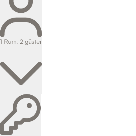
1
Rum
,
2
gäster