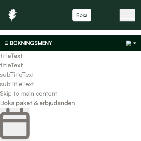
Toggla
Boka
1
BOKNINGSMENY
titleText
titleText
subTitleText
subTitleText
Skip to main content
Boka paket & erbjudanden