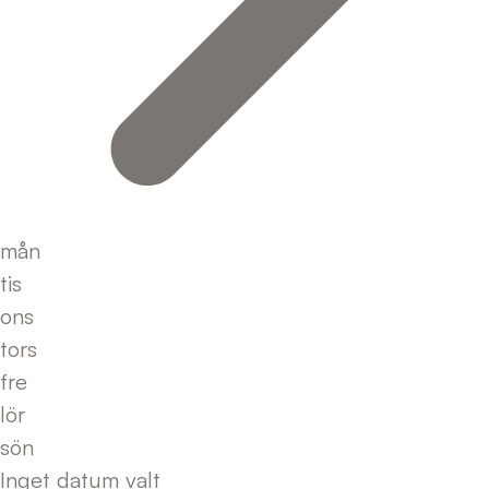
mån
tis
ons
tors
fre
lör
sön
Inget datum valt