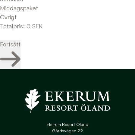
Middagspaket
Övrigt
Totalpris
:
0
SEK
Fortsätt
Navigera till startsidan
Ekerum Resort Öland
Gårdsvägen 22